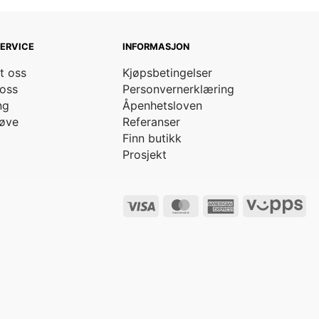
ERVICE
INFORMASJON
t oss
Kjøpsbetingelser
oss
Personvernerklæring
ng
Åpenhetsloven
øve
Referanser
Finn butikk
Prosjekt
Visa
MasterCard
American
Vip
Express