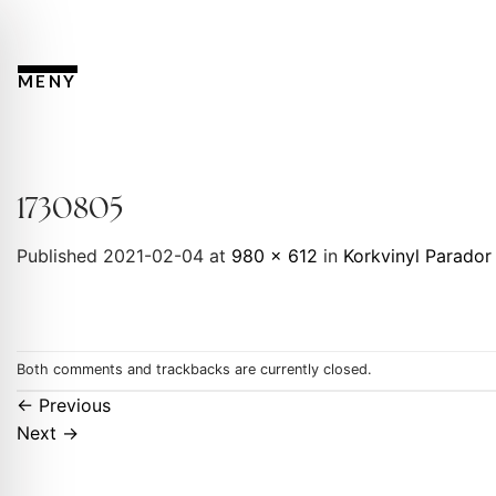
Skip
to
content
MENY
1730805
Published
2021-02-04
at
980 × 612
in
Korkvinyl Parado
Both comments and trackbacks are currently closed.
←
Previous
Next
→