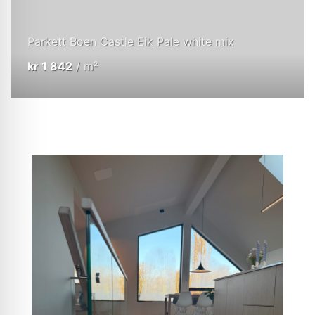
Parkett Boen Castle Eik Pale white mix
kr
1 842
/ m²