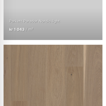
Parkett Parador Nordic light
kr
1 043
/ m²