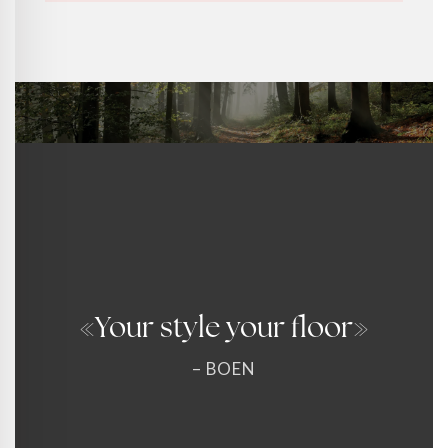
«Your style your floor»
– BOEN