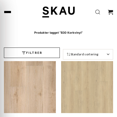
Skip
to
content
Produkter tagget “B30 Korkvinyl”
FILTRER
Standard sortering