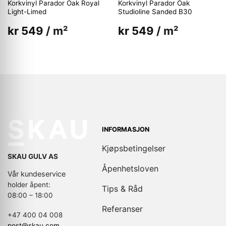
Korkvinyl Parador Oak Royal
Korkvinyl Parador Oak
Light-Limed
Studioline Sanded B30
kr
549
/ m²
kr
549
/ m²
INFORMASJON
Kjøpsbetingelser
SKAU GULV AS
Åpenhetsloven
Vår kundeservice
holder åpent:
Tips & Råd
08:00 – 18:00
Referanser
+47 400 04 008
post@skau.com