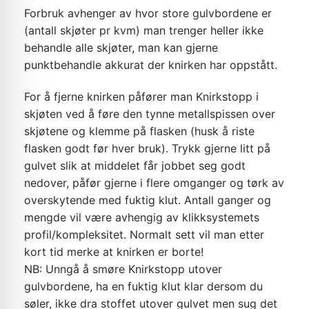
Forbruk avhenger av hvor store gulvbordene er
(antall skjøter pr kvm) man trenger heller ikke
behandle alle skjøter, man kan gjerne
punktbehandle akkurat der knirken har oppstått.
For å fjerne knirken påfører man Knirkstopp i
skjøten ved å føre den tynne metallspissen over
skjøtene og klemme på flasken (husk å riste
flasken godt før hver bruk). Trykk gjerne litt på
gulvet slik at middelet får jobbet seg godt
nedover, påfør gjerne i flere omganger og tørk av
overskytende med fuktig klut. Antall ganger og
mengde vil være avhengig av klikksystemets
profil/kompleksitet. Normalt sett vil man etter
kort tid merke at knirken er borte!
NB: Unngå å smøre Knirkstopp utover
gulvbordene, ha en fuktig klut klar dersom du
søler, ikke dra stoffet utover gulvet men sug det