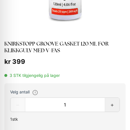
KNIRKSTOPP GROOVE GASKET 120 ML FOR
KLIKKGULV MED V-FAS
kr
399
3 STK tilgjengelig på lager
Velg antall
i
−
+
1
stk