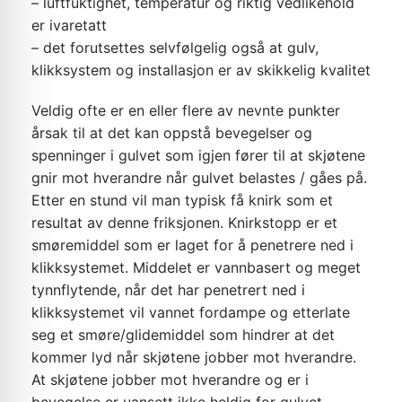
– luftfuktighet, temperatur og riktig vedlikehold
er ivaretatt
– det forutsettes selvfølgelig også at gulv,
klikksystem og installasjon er av skikkelig kvalitet
Veldig ofte er en eller flere av nevnte punkter
årsak til at det kan oppstå bevegelser og
spenninger i gulvet som igjen fører til at skjøtene
gnir mot hverandre når gulvet belastes / gåes på.
Etter en stund vil man typisk få knirk som et
resultat av denne friksjonen. Knirkstopp er et
smøremiddel som er laget for å penetrere ned i
klikksystemet. Middelet er vannbasert og meget
tynnflytende, når det har penetrert ned i
klikksystemet vil vannet fordampe og etterlate
seg et smøre/glidemiddel som hindrer at det
kommer lyd når skjøtene jobber mot hverandre.
At skjøtene jobber mot hverandre og er i