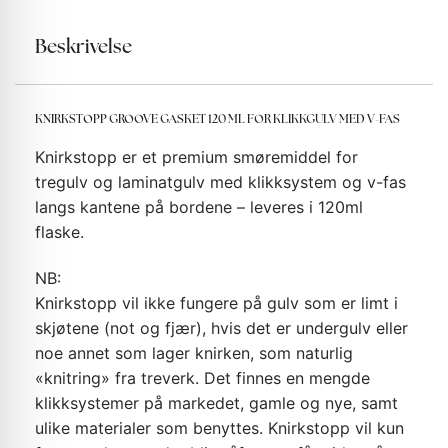
Beskrivelse
KNIRKSTOPP GROOVE GASKET 120 ML FOR KLIKKGULV MED V-FAS
Knirkstopp er et premium smøremiddel for
tregulv og laminatgulv med klikksystem og v-fas
langs kantene på bordene – leveres i 120ml
flaske.
NB:
Knirkstopp vil ikke fungere på gulv som er limt i
skjøtene (not og fjær), hvis det er undergulv eller
noe annet som lager knirken, som naturlig
«knitring» fra treverk. Det finnes en mengde
klikksystemer på markedet, gamle og nye, samt
ulike materialer som benyttes. Knirkstopp vil kun