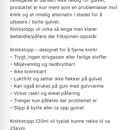
bevegelse er uansett ikke heldig for gulvet,
produktet er kun ment som en problemløser mot
knirk og et rimelig alternativ i stedet for å
utbedre / bytte gulvet.
Knirkstopp vil virke så lenge man klarer
behandle/påføre der friksjonen oppstår.
Knirkstopp – designet for å fjerne knirk!
– Trygt, ingen drivgasser eller farlige stoffer
– Miljøvennlig og nedbrytbart
– Ikke brennbart
– Luktfritt og setter ikke flekker på gulvet
– Kan også brukes på gulv med gulvvarme
– Virker raskt og enkel påføring
– Trenger kun påføres der problemet er
– Slipp å bytte eller ta opp gulvet
Knirkstopp 120ml vil typisk kunne rekke til ca
25kvm