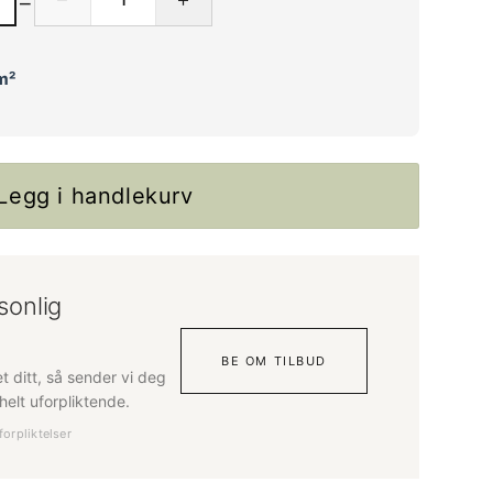
m²
Legg i handlekurv
sonlig
BE OM TILBUD
tet ditt, så sender vi deg
elt uforpliktende.
forpliktelser