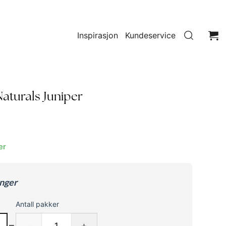
Inspirasjon
Kundeservice
aturals Juniper
er
enger
Antall pakker
=
−
+