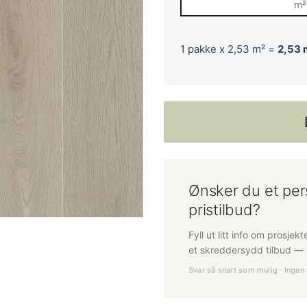
m²
1
pakke x 2,53 m² =
2,53
Ønsker du et per
pristilbud?
Fyll ut litt info om prosjek
et skreddersydd tilbud — h
Svar så snart som mulig · Ingen 