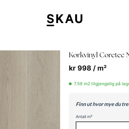
Korkvinyl Coretec N
kr
998
/ m²
7.59 m2 tilgjengelig på lag
Finn ut hvor mye du tr
Antall m²