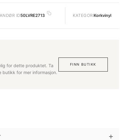
ANDØR ID
50LVRE2713
KATEGORI
Korkvinyl
FINN BUTIKK
lig for dette produktet. Ta
butikk for mer informasjon.
r