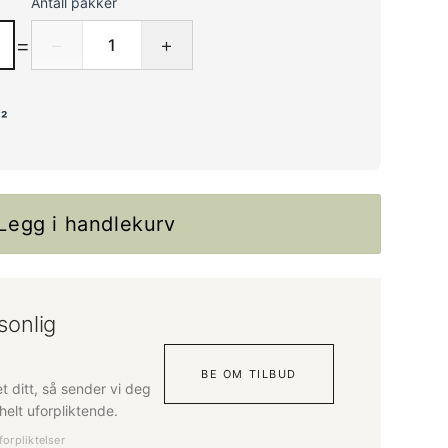
Antall pakker
=
−
+
²
Legg i handlekurv
sonlig
BE OM TILBUD
tet ditt, så sender vi deg
elt uforpliktende.
forpliktelser