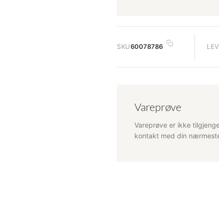
SKU
60078786
LE
Vareprøve
Vareprøve er ikke tilgjenge
kontakt med din nærmeste 