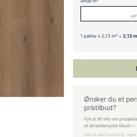
Antall m²
m²
1
pakke x 2,13 m² =
2,13
m
Ønsker du et per
pristilbud?
Fyll ut litt info om prosjek
et skreddersydd tilbud — h
Svar så snart som mulig · Ingen 