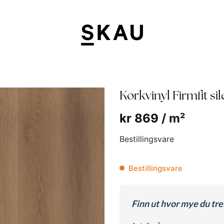
Korkvinyl Firmfit si
kr
869
/ m²
Bestillingsvare
Bestillingsvare
Finn ut hvor mye du tr