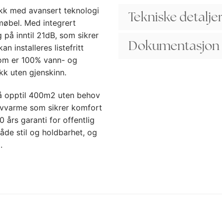
ikk med avansert teknologi
Tekniske detalje
møbel. Med integrert
på inntil 21dB, som sikrer
Dokumentasjon
n installeres listefritt
om er 100% vann- og
ykk uten gjenskinn.
 på opptil 400m2 uten behov
lvvarme som sikrer komfort
0 års garanti for offentlig
både stil og holdbarhet, og
.