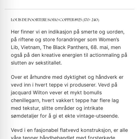
LOUIS DE POORTERE SOHO COPPER 8925 (170×240)
Her finner vi en indikasjon på smerte og uorden,
på riftene og store forandringer som Women’s
Lib, Vietnam, The Black Panthers, 68. mai, men
også på den kreative energien til actionmaling på
slutten av sekstitallet.
Over et århundre med dyktighet og håndverk er
vevd inn i hvert teppe vi produserer. Vevd på
jacquard Wilton vever et mykt bomulls
chenillegarn, hvert vakkert teppe har flere lag
med tekstur, slitte områder og intrikate
sømdetaljer for å gi et ekte vintage-utseende.
Vevd i en fasjonabel flatvevd konstruksjon, er alle
våre tepper håndbehandlet med forsterkede