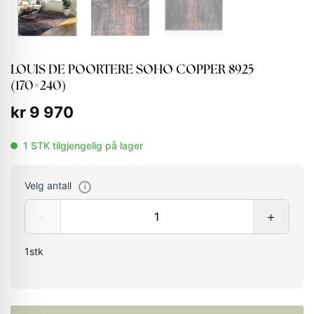
LOUIS DE POORTERE SOHO COPPER 8925
(170×240)
kr
9 970
1 STK tilgjengelig på lager
Velg antall
i
−
+
1
stk