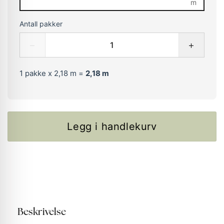
m
Antall pakker
−
+
1
pakke x 2,18 m =
2,18
m
Legg i handlekurv
Beskrivelse