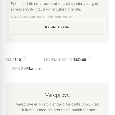
Fyll ut litt info om prosjektet ditt, så sender vi deg et
skreddersydd tilbud — helt uforpliktende.
Svar så snart som mulig · Ingen forpliktelser
BE OM TILBUD
SKU
1540
LEVERANDØR ID
1567466
KATEGORI
Laminat
Vareprøve
Vareprøve er ikke tilgjengelig for dette produktet.
Ta kontakt med din nærmeste butikk for mer