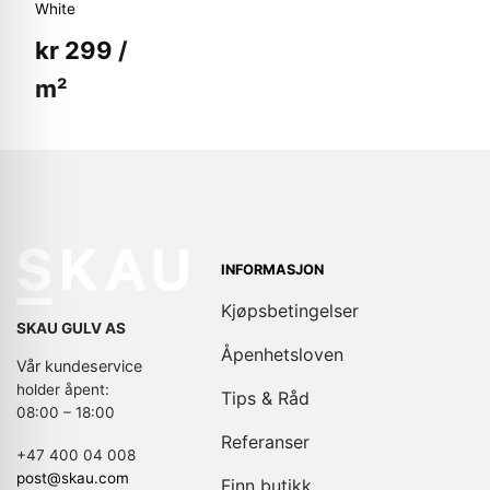
White
kr
299
/
m²
INFORMASJON
Kjøpsbetingelser
SKAU GULV AS
Åpenhetsloven
Vår kundeservice
holder åpent:
Tips & Råd
08:00 – 18:00
Referanser
+47 400 04 008
post@skau.com
Finn butikk