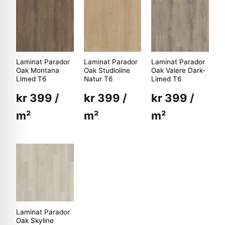
Laminat Parador
Laminat Parador
Laminat Parador
Oak Montana
Oak Studioline
Oak Valere Dark-
Limed T6
Natur T6
Limed T6
kr
399
/
kr
399
/
kr
399
/
m²
m²
m²
Laminat Parador
Oak Skyline