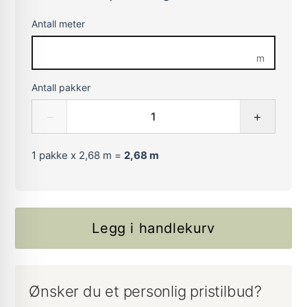
Antall meter
m
Antall pakker
−
+
1
pakke x 2,68 m =
2,68
m
Legg i handlekurv
Ønsker du et personlig pristilbud?