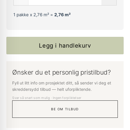
1
pakke x 2,76 m² =
2,76
m²
Legg i handlekurv
Ønsker du et personlig pristilbud?
Fyll ut litt info om prosjektet ditt, så sender vi deg et
skreddersydd tilbud — helt uforpliktende.
Svar så snart som mulig · Ingen forpliktelser
BE OM TILBUD