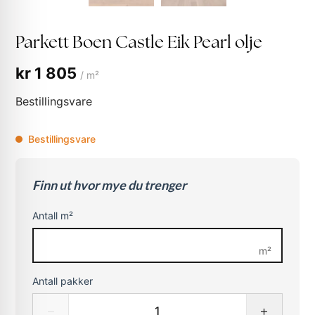
Parkett Boen Castle Eik Pearl olje
kr
1 805
/ m²
Bestillingsvare
Bestillingsvare
Finn ut hvor mye du trenger
Antall m²
m²
Antall pakker
−
+