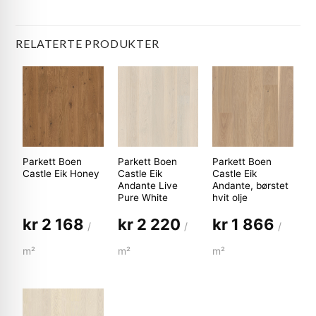
RELATERTE PRODUKTER
Parkett Boen
Parkett Boen
Parkett Boen
Castle Eik Honey
Castle Eik
Castle Eik
Andante Live
Andante, børstet
Pure White
hvit olje
kr
2 168
kr
2 220
kr
1 866
/
/
/
m²
m²
m²