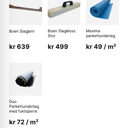
Boen Slagkloss
Maxima
Boen Slagjern
Stor
parkettunderlag
kr
639
kr
499
kr
49
/ m²
Duo
Parkettunderlag,
med fuktsperre
kr
72
/ m²