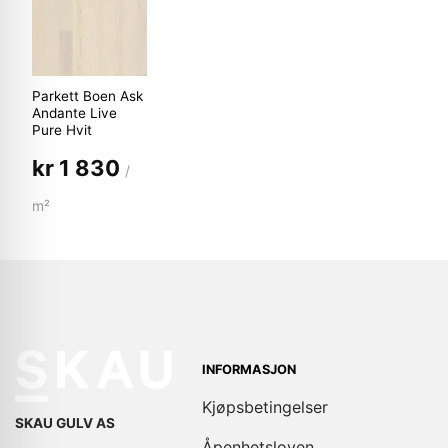
Parkett Boen Ask
Andante Live
Pure Hvit
kr
1 830
/
m²
INFORMASJON
Kjøpsbetingelser
SKAU GULV AS
Åpenhetsloven