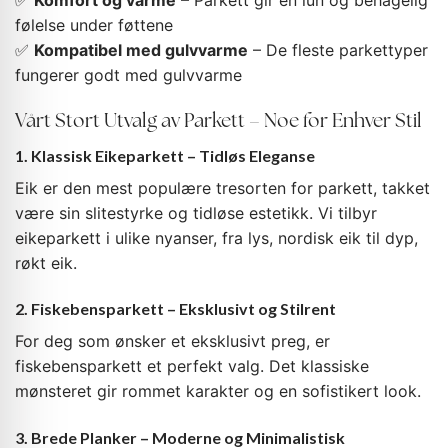
✅
Komfort og varme
– Parkett gir en lun og behagelig
følelse under føttene
✅
Kompatibel med gulvvarme
– De fleste parkettyper
fungerer godt med gulvvarme
Vårt Stort Utvalg av Parkett – Noe for Enhver Stil
1. Klassisk Eikeparkett – Tidløs Eleganse
Eik er den mest populære tresorten for parkett, takket
være sin slitestyrke og tidløse estetikk. Vi tilbyr
eikeparkett i ulike nyanser, fra lys, nordisk eik til dyp,
røkt eik.
2. Fiskebensparkett – Eksklusivt og Stilrent
For deg som ønsker et eksklusivt preg, er
fiskebensparkett et perfekt valg. Det klassiske
mønsteret gir rommet karakter og en sofistikert look.
3. Brede Planker – Moderne og Minimalistisk