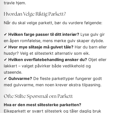
travle hjem.
Hvordan Velge Riktig Parkett?
Når du skal velge parkett, bør du vurdere følgende:
✔
Hvilken farge passer til ditt interiør?
Lyse gulv gir
en åpen romfølelse, mens mørke gulv skaper dybde.
✔
Hvor mye slitasje må gulvet tåle?
Har du barn eller
husdyr? Velg et slitesterkt alternativ som eik.
✔
Hvilken overflatebehandling ønsker du?
Oljet eller
lakkert – valget påvirker både vedlikehold og
utseende.
✔
Gulvvarme?
De fleste parkettyper fungerer godt
med gulvvarme, men noen krever ekstra tilpasning.
Ofte Stilte Spørsmål om Parkett
Hva er den mest slitesterke parketten?
Eikeparkett er svært slitesterk og tåler daglig bruk