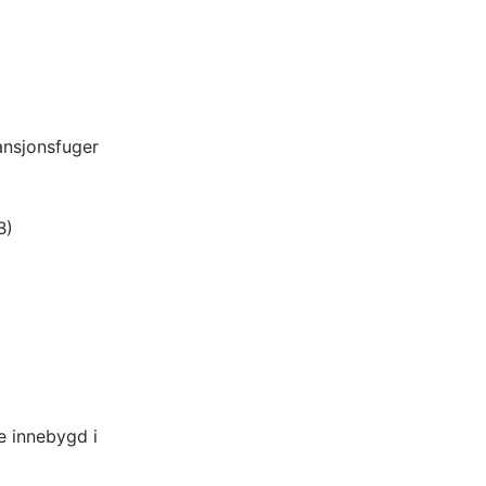
ansjonsfuger
B)
 innebygd i