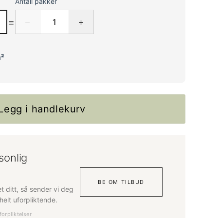
Antall pakker
=
−
+
²
Legg i handlekurv
sonlig
BE OM TILBUD
tet ditt, så sender vi deg
elt uforpliktende.
forpliktelser