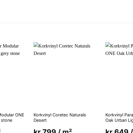
 Modular ONE
Korkvinyl Coretec Naturals
Korkvinyl Pa
y stone
Desert
Oak Urban Li
²
kr
799
/ m²
kr
649
/