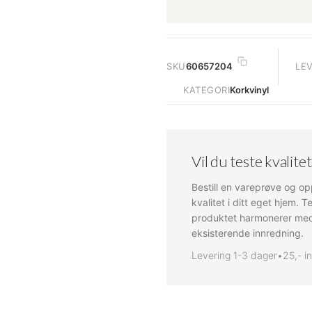
SKU
60657204
LE
KATEGORI
Korkvinyl
Vil du teste kvalite
Bestill en vareprøve og op
kvalitet i ditt eget hjem. 
produktet harmonerer med
eksisterende innredning.
Levering 1-3 dager
•
25,- i