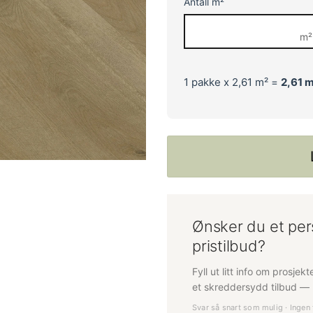
Antall m²
m²
1
pakke x 2,61 m² =
2,61
m
Ønsker du et per
pristilbud?
Fyll ut litt info om prosjek
et skreddersydd tilbud — h
Svar så snart som mulig · Ingen 