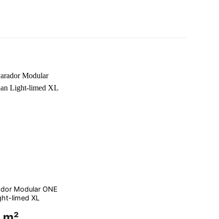
rador Modular ONE
ght-limed XL
 m²