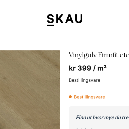
Vinylgulv Firmfit e
kr
399
/ m²
Bestillingsvare
Bestillingsvare
Finn ut hvor mye du tr