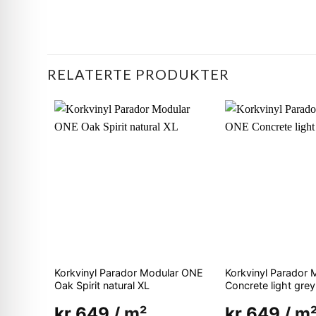
RELATERTE PRODUKTER
Korkvinyl Parador Modular ONE
Korkvinyl Parador
Oak Spirit natural XL
Concrete light gre
kr
649
/ m²
kr
649
/ m