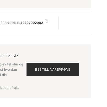
VERANDØR ID
40707002002
ten først?
plev tekstur og
Test hvordan
BESTILL VAREPRØVE
 din
nkludert frakt